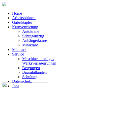
Home
Arbeitsbühnen
Gabelstapler
Kranvermietung
Autokrane
Schrägaufzug
Anhängerkrane
Minikrane
Mietpark
Service
Maschinenumzüge /
Werksverlagerrungen
Bergungen
Baumfällungen
Schulung
Datenschutz
Jobs